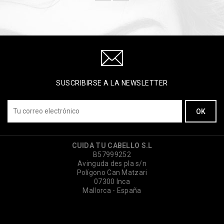
SUSCRIBIRSE A LA NEWSLETTER
CUIDA TU CABELLO S.L
B57999252
Avinguda des pla s/n
Polígono Can Matzari
07300 Inca
Mallorca - España