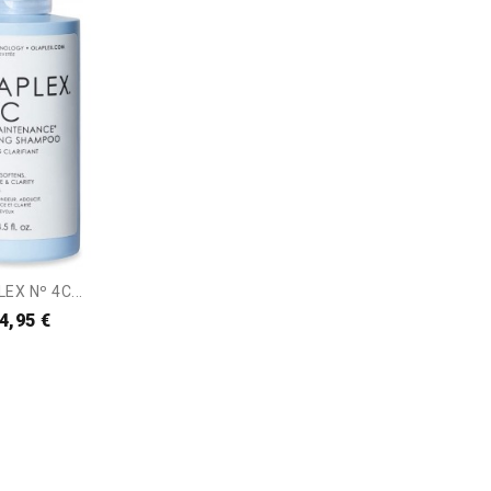
EX Nº 4C...
4,95 €