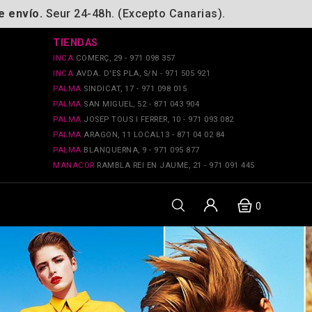
e envío.
Seur 24-48h. (Excepto Canarias).
TIENDAS
INCA
COMERÇ, 29 - 971 098 357
INCA
AVDA. D'ES PLA, S/N - 971 505 921
PALMA
SINDICAT, 17 - 971 098 015
PALMA
SAN MIGUEL, 52 - 871 043 904
PALMA
JOSEP TOUS I FERRER, 10 - 971 093 082
PALMA
ARAGON, 11 LOCAL13 - 871 04 02 84
PALMA
BLANQUERNA, 9 - 971 095 877
MANACOR
RAMBLA REI EN JAUME, 21 - 971 091 445
0