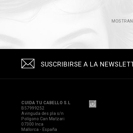
MOSTRAND
SUSCRIBIRSE A LA NEWSLET
CUIDA TU CABELLO S.L
B57999252
Avinguda des pla s/n
Polígono Can Matzari
07300 Inca
Mallorca - España