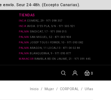
e envío.
Seur 24-48h. (Excepto Canarias).
TIENDAS
INCA
COMERÇ, 29 - 971 098 357
INCA
AVDA. D'ES PLA, S/N - 971 505 921
PALMA
SINDICAT, 17 - 971 098 015
PALMA
SAN MIGUEL, 52 - 871 043 904
PALMA
JOSEP TOUS I FERRER, 10 - 971 093 082
PALMA
ARAGON, 11 LOCAL13 - 871 04 02 84
PALMA
BLANQUERNA, 9 - 971 095 877
MANACOR
RAMBLA REI EN JAUME, 21 - 971 091 445
0
Inicio
Mujer
CORPORAL
Uñas