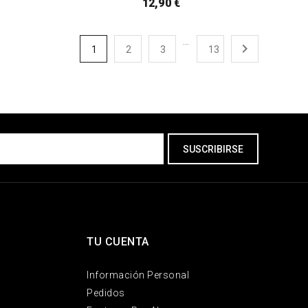
12,90 €
…

1
2
3
13
TU CUENTA
Información Personal
Pedidos