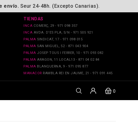
e envío.
Seur 24-48h. (Excepto Canarias).
TIENDAS
INCA
COMERÇ, 29 - 971 098 357
INCA
AVDA. D'ES PLA, S/N - 971 505 921
PALMA
SINDICAT, 17 - 971 098 015
PALMA
SAN MIGUEL, 52 - 871 043 904
PALMA
JOSEP TOUS I FERRER, 10 - 971 093 082
PALMA
ARAGON, 11 LOCAL13 - 871 04 02 84
PALMA
BLANQUERNA, 9 - 971 095 877
MANACOR
RAMBLA REI EN JAUME, 21 - 971 091 445
0