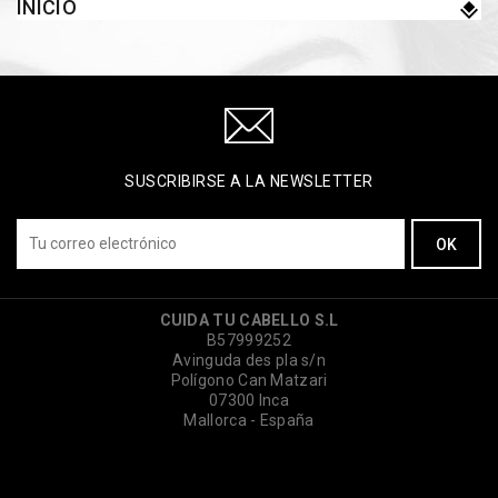
INICIO
SUSCRIBIRSE A LA NEWSLETTER
CUIDA TU CABELLO S.L
B57999252
Avinguda des pla s/n
Polígono Can Matzari
07300 Inca
Mallorca - España