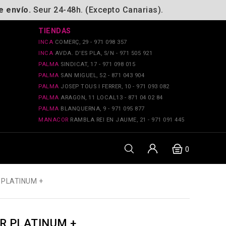
e envío.
Seur 24-48h. (Excepto Canarias).
TIENDAS
INCA
COMERÇ, 29 - 971 098 357
INCA
AVDA. D'ES PLA, S/N - 971 505 921
PALMA
SINDICAT, 17 - 971 098 015
PALMA
SAN MIGUEL, 52 - 871 043 904
PALMA
JOSEP TOUS I FERRER, 10 - 971 093 082
PALMA
ARAGON, 11 LOCAL13 - 871 04 02 84
PALMA
BLANQUERNA, 9 - 971 095 877
MANACOR
RAMBLA REI EN JAUME, 21 - 971 091 445
0
 PLATINUM +
R PLATINUM +