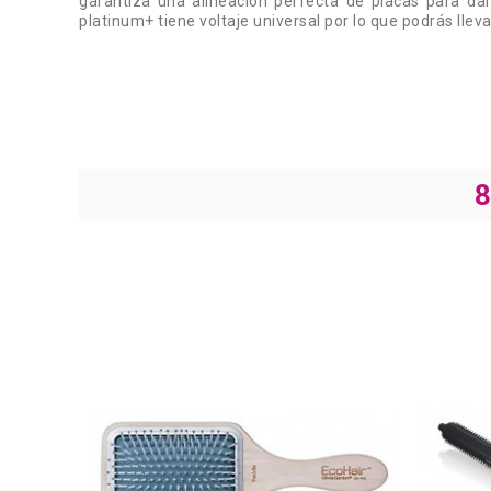
garantiza una alineación perfecta de placas para da
platinum+ tiene voltaje universal por lo que podrás ll