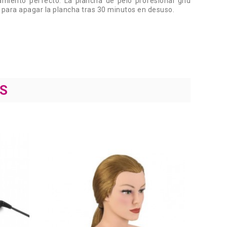
amiento perfecto. La plancha de pelo profesional ghd
o para apagar la plancha tras 30 minutos en desuso.
S