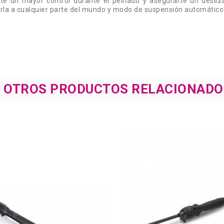
rte un mayor control durante el peinado y asegurarte un desliz
evarla a cualquier parte del mundo y modo de suspensión automátic
8 OTROS PRODUCTOS RELACIONADO