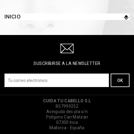
INICIO
SUSCRIBIRSE A LA NEWSLETTER
CUIDA TU CABELLO S.L
B57999252
Avinguda des pla s/n
Polígono Can Matzari
07300 Inca
Mallorca - España