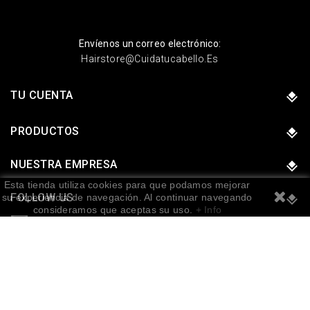
Envíenos un correo electrónico:
Hairstore@cuidatucabello.es
TU CUENTA
PRODUCTOS
NUESTRA EMPRESA
Esta tienda utiliza cookies para que podamos mejorar
FOLLOW US
su experiencia de navegación. Al continuar navegando
consideramos que aceptas su uso.
+ Info