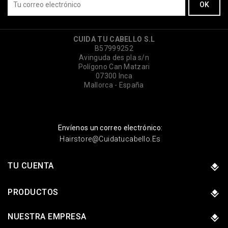
CUIDA TU CABELLO S.L
B57999252
Avinguda des pla s/n
Polígono Can Matzari
07300 Inca
Mallorca - España
Envíenos un correo electrónico:
Hairstore@cuidatucabello.es
TU CUENTA
PRODUCTOS
NUESTRA EMPRESA