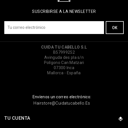
SUSCRIBIRSE A LA NEWSLETTER
CUIDA TU CABELLO S.L
B57999252
Avinguda des pla s/n
Polígono Can Matzari
07300 Inca
Mallorca - España
Envíenos un correo electrónico:
Hairstore@cuidatucabello.es
TU CUENTA