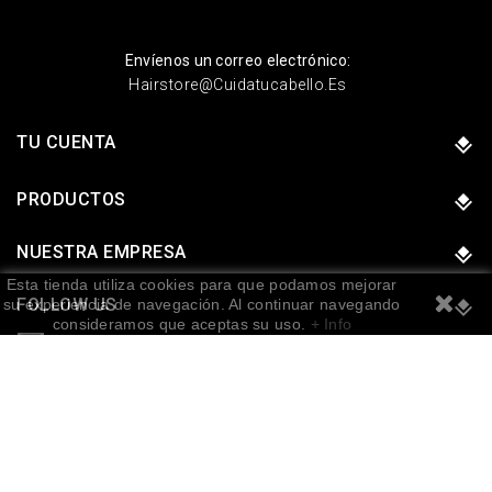
Envíenos un correo electrónico:
Hairstore@cuidatucabello.es
TU CUENTA
PRODUCTOS
NUESTRA EMPRESA
Esta tienda utiliza cookies para que podamos mejorar
FOLLOW US
su experiencia de navegación. Al continuar navegando
consideramos que aceptas su uso.
+ Info