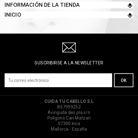
INFORMACIÓN DE LA TIENDA
INICIO
SUSCRIBIRSE A LA NEWSLETTER
CUIDA TU CABELLO S.L
B57999252
Avinguda des pla s/n
Polígono Can Matzari
07300 Inca
Mallorca - España