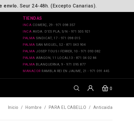
e envío.
Seur 24-48h. (Excepto Canarias).
TIENDAS
INCA
COMERÇ, 29 - 971 098 357
INCA
AVDA. D'ES PLA, S/N - 971 505 921
PALMA
SINDICAT, 17 - 971 098 015
PALMA
SAN MIGUEL, 52 - 871 043 904
PALMA
JOSEP TOUS I FERRER, 10 - 971 093 082
PALMA
ARAGON, 11 LOCAL13 - 871 04 02 84
PALMA
BLANQUERNA, 9 - 971 095 877
MANACOR
RAMBLA REI EN JAUME, 21 - 971 091 445
0
Inicio
Hombre
PARA EL CABELLO
Anticaida