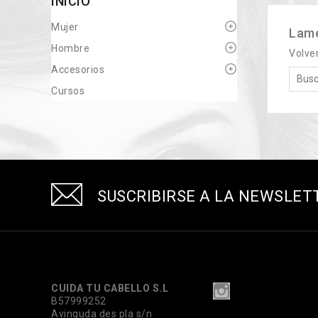
INICIO
Mujer
Lame
Hombre
Volve
Accesorios
Cursos
SUSCRIBIRSE A LA NEWSLET
CUIDA TU CABELLO S.L
B57999252
Avinguda des pla s/n