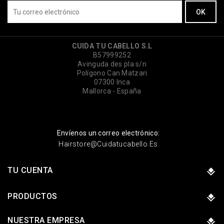
CUIDA TU CABELLO S.L
B57999252
Avinguda des pla s/n
Polígono Can Matzari
07300 Inca
Mallorca - España
Envíenos un correo electrónico:
Hairstore@cuidatucabello.es
TU CUENTA
PRODUCTOS
NUESTRA EMPRESA