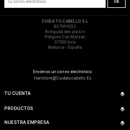
CUIDA TU CABELLO S.L
B57999252
Avinguda des pla s/n
Polígono Can Matzari
07300 Inca
Mallorca - España
Envíenos un correo electrónico:
Hairstore@cuidatucabello.es
TU CUENTA
PRODUCTOS
NUESTRA EMPRESA