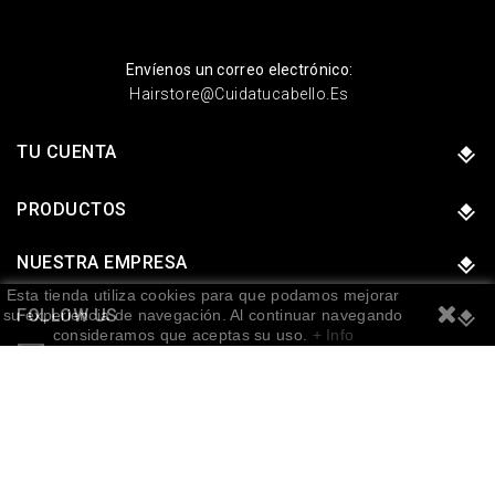
Envíenos un correo electrónico:
Hairstore@cuidatucabello.es
TU CUENTA
PRODUCTOS
NUESTRA EMPRESA
Esta tienda utiliza cookies para que podamos mejorar
FOLLOW US
su experiencia de navegación. Al continuar navegando
consideramos que aceptas su uso.
+ Info