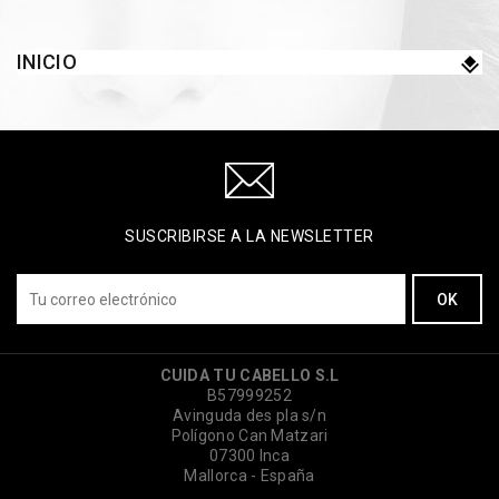
INICIO
SUSCRIBIRSE A LA NEWSLETTER
CUIDA TU CABELLO S.L
B57999252
Avinguda des pla s/n
Polígono Can Matzari
07300 Inca
Mallorca - España