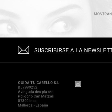
MOSTRAND
SUSCRIBIRSE A LA NEWSLET
CUIDA TU CABELLO S.L
B57999252
Avinguda des pla s/n
Polígono Can Matzari
07300 Inca
Mallorca - España