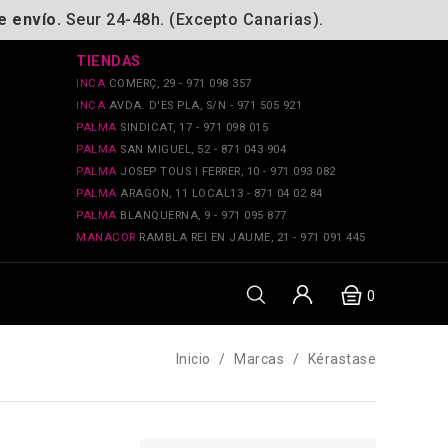
e envío.
Seur 24-48h. (Excepto Canarias).
TIENDAS
INCA
COMERÇ, 29 - 971 098 357
INCA
AVDA. D'ES PLA, S/N - 971 505 921
PALMA
SINDICAT, 17 - 971 098 015
PALMA
SAN MIGUEL, 52 - 871 043 904
PALMA
JOSEP TOUS I FERRER, 10 - 971 093 082
PALMA
ARAGON, 11 LOCAL13 - 871 04 02 84
PALMA
BLANQUERNA, 9 - 971 095 877
MANACOR
RAMBLA REI EN JAUME, 21 - 971 091 445
0
Inicio
Marcas
Kérastase