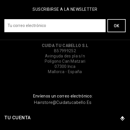
SUSCRIBIRSE A LA NEWSLETTER
CUIDA TU CABELLO S.L
B57999252
Avinguda des pla s/n
Polígono Can Matzari
07300 Inca
Mallorca - España
Envíenos un correo electrónico:
Hairstore@cuidatucabello.es
TU CUENTA