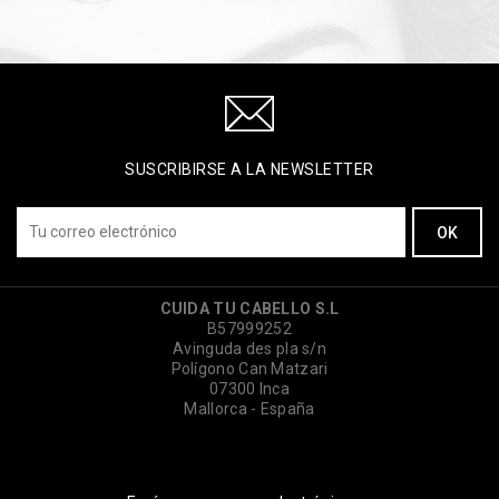
SUSCRIBIRSE A LA NEWSLETTER
CUIDA TU CABELLO S.L
B57999252
Avinguda des pla s/n
Polígono Can Matzari
07300 Inca
Mallorca - España