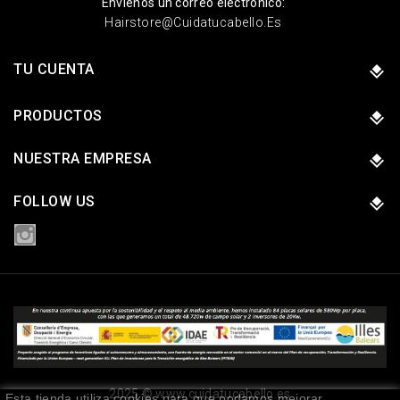
Envíenos un correo electrónico:
Hairstore@cuidatucabello.es
TU CUENTA
PRODUCTOS
NUESTRA EMPRESA
FOLLOW US
2025 © www.cuidatucabello.es
Esta tienda utiliza cookies para que podamos mejorar