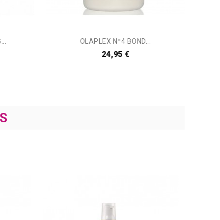
..
OLAPLEX Nº4 BOND...
24,95 €
S