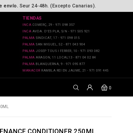
e envío.
Seur 24-48h. (Excepto Canarias).
TIENDAS
INCA
COMERÇ, 29 - 971 098 357
INCA
AVDA. D'ES PLA, S/N - 971 505 921
PALMA
SINDICAT, 17 - 971 098 015
PALMA
SAN MIGUEL, 52 - 871 043 904
PALMA
JOSEP TOUS I FERRER, 10 - 971 093 082
PALMA
ARAGON, 11 LOCAL13 - 871 04 02 84
PALMA
BLANQUERNA, 9 - 971 095 877
MANACOR
RAMBLA REI EN JAUME, 21 - 971 091 445
0
50ML
TENANCE CONDITIONER 250ML