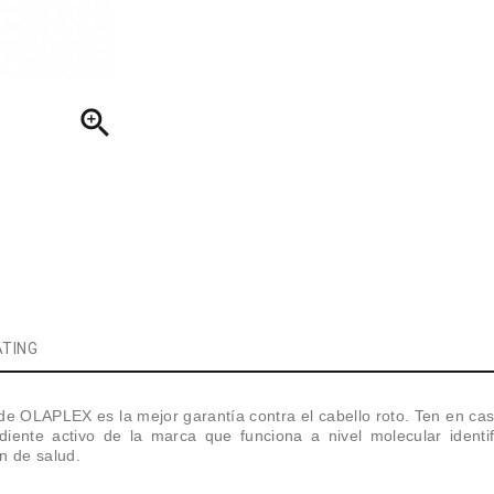

TING
e OLAPLEX es la mejor garantía contra el cabello roto. Ten en ca
rediente activo de la marca que funciona a nivel molecular iden
n de salud.