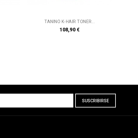
TANINO K-HAIR TONER...
L
108,90 €