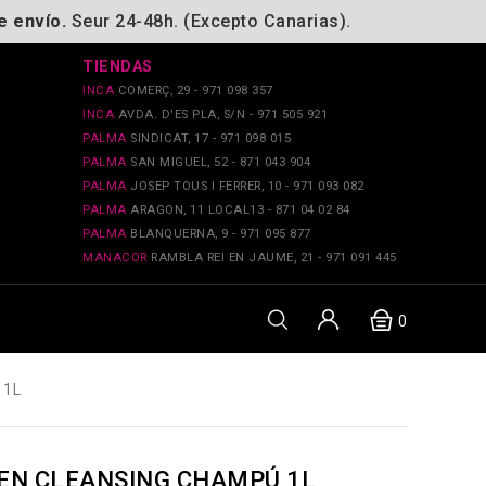
e envío.
Seur 24-48h. (Excepto Canarias).
TIENDAS
INCA
COMERÇ, 29 - 971 098 357
INCA
AVDA. D'ES PLA, S/N - 971 505 921
PALMA
SINDICAT, 17 - 971 098 015
PALMA
SAN MIGUEL, 52 - 871 043 904
PALMA
JOSEP TOUS I FERRER, 10 - 971 093 082
PALMA
ARAGON, 11 LOCAL13 - 871 04 02 84
PALMA
BLANQUERNA, 9 - 971 095 877
MANACOR
RAMBLA REI EN JAUME, 21 - 971 091 445
0
 1L
GEN CLEANSING CHAMPÚ 1L