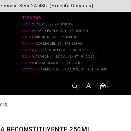
e envío.
Seur 24-48h. (Excepto Canarias).
TIENDAS
INCA
COMERÇ, 29 - 971 098 357
INCA
AVDA. D'ES PLA, S/N - 971 505 921
PALMA
SINDICAT, 17 - 971 098 015
PALMA
SAN MIGUEL, 52 - 871 043 904
PALMA
JOSEP TOUS I FERRER, 10 - 971 093 082
PALMA
ARAGON, 11 LOCAL13 - 871 04 02 84
PALMA
BLANQUERNA, 9 - 971 095 877
MANACOR
RAMBLA REI EN JAUME, 21 - 971 091 445
0
50ML
A RECONSTITUYENTE 250ML