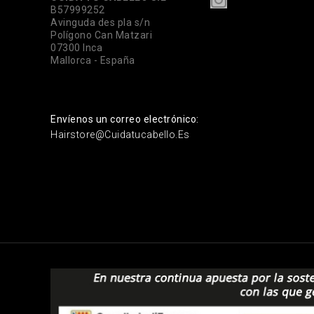
B57999252
Avinguda des pla s/n
Polígono Can Matzari
07300 Inca
Mallorca - España
Envíenos un correo electrónico:
Hairstore@cuidatucabello.es