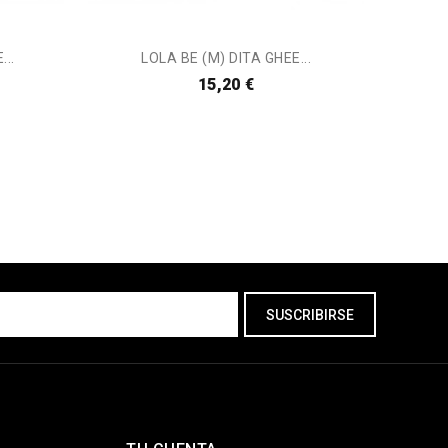
..
LOLA BE (M) DITA GHEE...
M
15,20 €