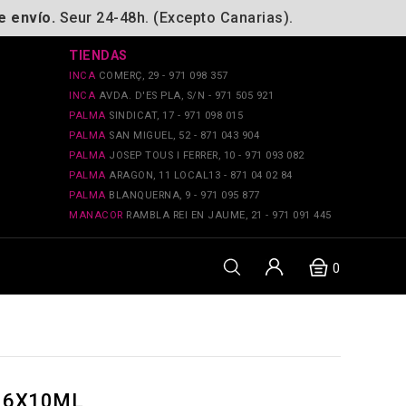
e envío.
Seur 24-48h. (Excepto Canarias).
TIENDAS
INCA
COMERÇ, 29 - 971 098 357
INCA
AVDA. D'ES PLA, S/N - 971 505 921
PALMA
SINDICAT, 17 - 971 098 015
PALMA
SAN MIGUEL, 52 - 871 043 904
PALMA
JOSEP TOUS I FERRER, 10 - 971 093 082
PALMA
ARAGON, 11 LOCAL13 - 871 04 02 84
PALMA
BLANQUERNA, 9 - 971 095 877
MANACOR
RAMBLA REI EN JAUME, 21 - 971 091 445
0
 6X10ML