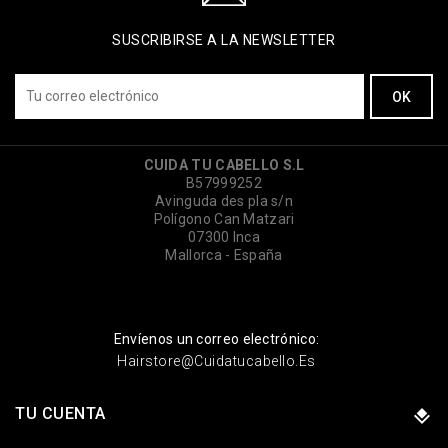
SUSCRIBIRSE A LA NEWSLETTER
CUIDA TU CABELLO S.L
B57999252
Avinguda des pla s/n
Polígono Can Matzari
07300 Inca
Mallorca - España
Envíenos un correo electrónico:
Hairstore@cuidatucabello.es
TU CUENTA