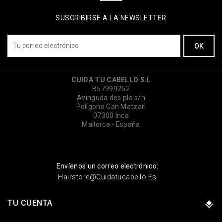
SUSCRIBIRSE A LA NEWSLETTER
CUIDA TU CABELLO S.L
B57999252
Avinguda des pla s/n
Polígono Can Matzari
07300 Inca
Mallorca - España
Envíenos un correo electrónico:
Hairstore@cuidatucabello.es
TU CUENTA