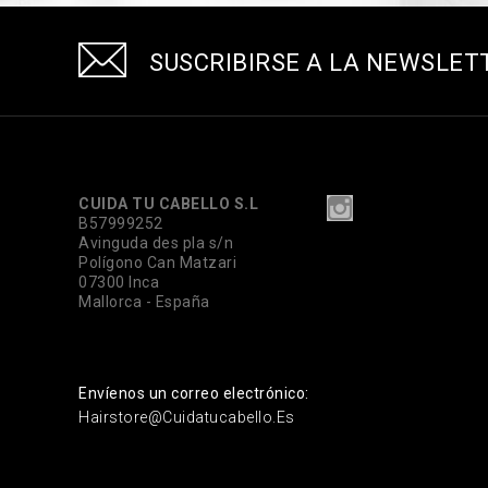
SUSCRIBIRSE A LA NEWSLET
CUIDA TU CABELLO S.L
B57999252
Avinguda des pla s/n
Polígono Can Matzari
07300 Inca
Mallorca - España
Envíenos un correo electrónico:
Hairstore@cuidatucabello.es