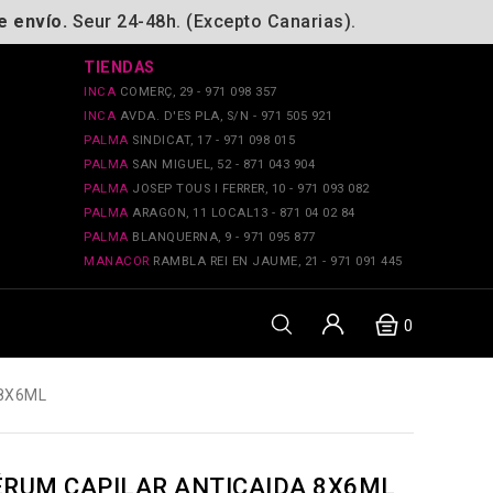
e envío.
Seur 24-48h. (Excepto Canarias).
TIENDAS
INCA
COMERÇ, 29 - 971 098 357
INCA
AVDA. D'ES PLA, S/N - 971 505 921
PALMA
SINDICAT, 17 - 971 098 015
PALMA
SAN MIGUEL, 52 - 871 043 904
PALMA
JOSEP TOUS I FERRER, 10 - 971 093 082
PALMA
ARAGON, 11 LOCAL13 - 871 04 02 84
PALMA
BLANQUERNA, 9 - 971 095 877
MANACOR
RAMBLA REI EN JAUME, 21 - 971 091 445
0
 8X6ML
ÉRUM CAPILAR ANTICAIDA 8X6ML