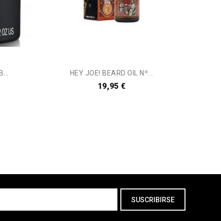
...
HEY JOE! BEARD OIL Nº...
H
19,95 €