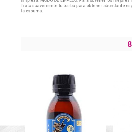
limpieza. MODO DE EMPLEO: Para obtener los mejores re
frota suavemente tu barba para obtener abundante esp
la espuma.