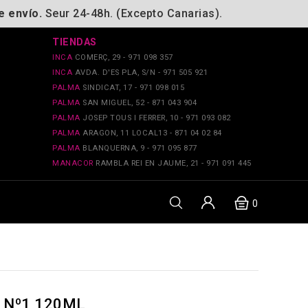
e envío.
Seur 24-48h. (Excepto Canarias).
TIENDAS
INCA
COMERÇ, 29 - 971 098 357
INCA
AVDA. D'ES PLA, S/N - 971 505 921
PALMA
SINDICAT, 17 - 971 098 015
PALMA
SAN MIGUEL, 52 - 871 043 904
PALMA
JOSEP TOUS I FERRER, 10 - 971 093 082
PALMA
ARAGON, 11 LOCAL13 - 871 04 02 84
PALMA
BLANQUERNA, 9 - 971 095 877
MANACOR
RAMBLA REI EN JAUME, 21 - 971 091 445
0
 Nº1 120ML