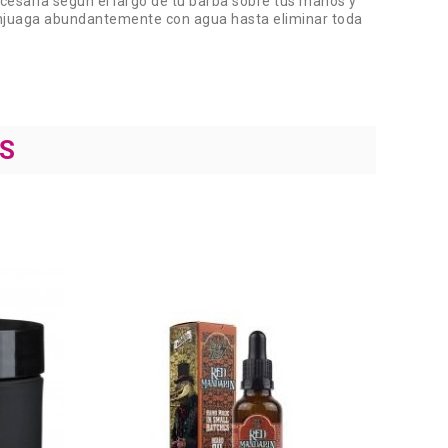
cesaria según el largo de tu barba sobre tus manos y
enjuaga abundantemente con agua hasta eliminar toda
S