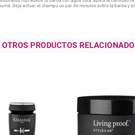
sultados humedece tu barba con agua tibia, aplica la cantidad ne
uma. Deja actuar el champú un par de minutos sobre la barba y 
8 OTROS PRODUCTOS RELACIONADO