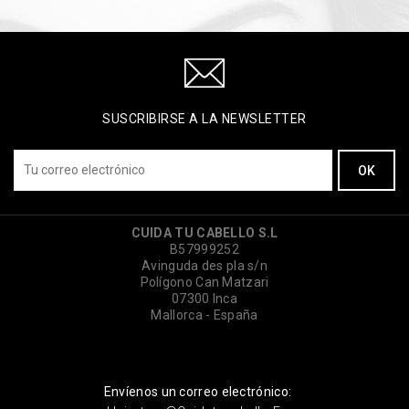
SUSCRIBIRSE A LA NEWSLETTER
CUIDA TU CABELLO S.L
B57999252
Avinguda des pla s/n
Polígono Can Matzari
07300 Inca
Mallorca - España
Envíenos un correo electrónico: