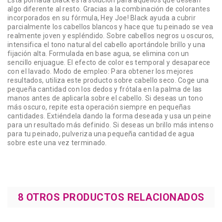
Esta pomada Black es la solución para aquellos que desean
algo diferente al resto. Gracias a la combinación de colorantes
incorporados en su fórmula, Hey Joe! Black ayuda a cubrir
parcialmente los cabellos blancos y hace que tu peinado se vea
realmente joven y espléndido. Sobre cabellos negros u oscuros,
intensifica el tono natural del cabello aportándole brillo y una
fijación alta. Formulada en base agua, se elimina con un
sencillo enjuague. El efecto de color es temporal y desaparece
con el lavado. Modo de empleo: Para obtener los mejores
resultados, utiliza este producto sobre cabello seco. Coge una
pequeña cantidad con los dedos y frótala en la palma de las
manos antes de aplicarla sobre el cabello. Si deseas un tono
más oscuro, repite esta operación siempre en pequeñas
cantidades. Extiéndela dando la forma deseada y usa un peine
para un resultado más definido. Si deseas un brillo más intenso
para tu peinado, pulveriza una pequeña cantidad de agua
sobre este una vez terminado.
8 OTROS PRODUCTOS RELACIONADOS