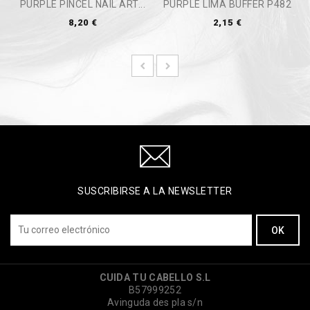
PURPLE PINCEL NAIL ART...
PURPLE LIMA BUFFER P482
8,20 €
2,15 €
SUSCRIBIRSE A LA NEWSLETTER
CUIDA TU CABELLO S.L
B57999252
Avinguda des pla s/n