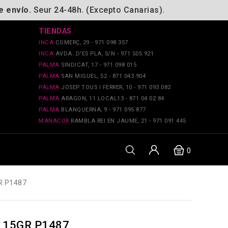
e envío.
Seur 24-48h. (Excepto Canarias).
TIENDAS
INCA
COMERÇ, 29 - 971 098 357
INCA
AVDA. D'ES PLA, S/N - 971 505 921
PALMA
SINDICAT, 17 - 971 098 015
PALMA
SAN MIGUEL, 52 - 871 043 904
PALMA
JOSEP TOUS I FERRER, 10 - 971 093 082
PALMA
ARAGON, 11 LOCAL13 - 871 04 02 84
PALMA
BLANQUERNA, 9 - 971 095 877
MANACOR
RAMBLA REI EN JAUME, 21 - 971 091 445
0
R P1487
 15GR P1487