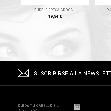
PURPLE FRESA BROCA...
PU
19,84 €
SUSCRIBIRSE A LA NEWSLET
CUIDA TU CABELLO S.L
B57999252