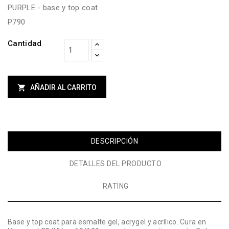
PURPLE - base y top coat
P790
Cantidad

AÑADIR AL CARRITO
DESCRIPCIÓN
DETALLES DEL PRODUCTO
RATING
Base y top coat para esmalte gel, acrygel y acrílico. Cura en