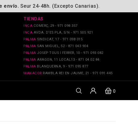
e envío.
Seur 24-48h. (Excepto Canarias).
TIENDAS
INCA
COMERÇ, 29 - 971 098 357
INCA
AVDA. D'ES PLA, S/N - 971 505 921
PALMA
SINDICAT, 17 - 971 098 015
PALMA
SAN MIGUEL, 52 - 871 043 904
PALMA
JOSEP TOUS I FERRER, 10 - 971 093 082
PALMA
ARAGON, 11 LOCAL13 - 871 04 02 84
PALMA
BLANQUERNA, 9 - 971 095 877
MANACOR
RAMBLA REI EN JAUME, 21 - 971 091 445
0