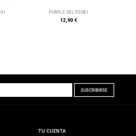
001
PURPLE GEL P2081
P
12,90 €
TU CUENTA