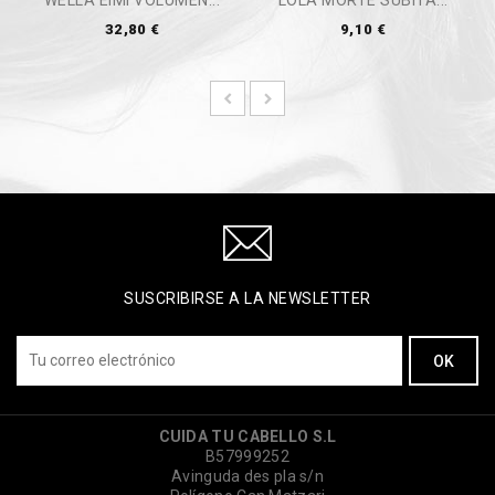
WELLA EIMI VOLUMEN...
LOLA MORTE SÚBITA...
32,80 €
9,10 €
SUSCRIBIRSE A LA NEWSLETTER
CUIDA TU CABELLO S.L
B57999252
Avinguda des pla s/n