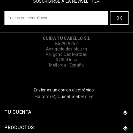
SUSCRIBIRSE A LA NEWSLETTER
CUIDA TU CABELLO S.L
B57999252
Avinguda des pla s/n
Polígono Can Matzari
07300 Inca
Mallorca - España
Envíenos un correo electrónico:
Hairstore@cuidatucabello.es
TU CUENTA
PRODUCTOS