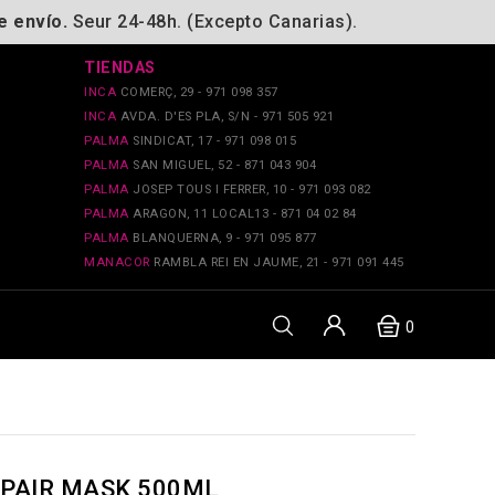
e envío.
Seur 24-48h. (Excepto Canarias).
TIENDAS
INCA
COMERÇ, 29 - 971 098 357
INCA
AVDA. D'ES PLA, S/N - 971 505 921
PALMA
SINDICAT, 17 - 971 098 015
PALMA
SAN MIGUEL, 52 - 871 043 904
PALMA
JOSEP TOUS I FERRER, 10 - 971 093 082
PALMA
ARAGON, 11 LOCAL13 - 871 04 02 84
PALMA
BLANQUERNA, 9 - 971 095 877
MANACOR
RAMBLA REI EN JAUME, 21 - 971 091 445
0
EPAIR MASK 500ML