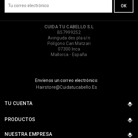
CUIDA TU CABELLO S.L
B57999252
Avinguda des pla s/n
Polígono Can Matzari
07300 Inca
Mallorca - España
Envíenos un correo electrónico:
Hairstore@cuidatucabello.es
TU CUENTA
PRODUCTOS
NUESTRA EMPRESA