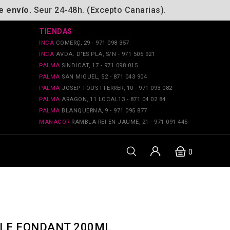
e envío.
Seur 24-48h. (Excepto Canarias).
TIENDAS
INCA
COMERÇ, 29 - 971 098 357
INCA
AVDA. D'ES PLA, S/N - 971 505 921
PALMA
SINDICAT, 17 - 971 098 015
PALMA
SAN MIGUEL, 52 - 871 043 904
PALMA
JOSEP TOUS I FERRER, 10 - 971 093 082
PALMA
ARAGON, 11 LOCAL13 - 871 04 02 84
PALMA
BLANQUERNA, 9 - 971 095 877
MANACOR
RAMBLA REI EN JAUME, 21 - 971 091 445
0
E LE FONDANT 200ML