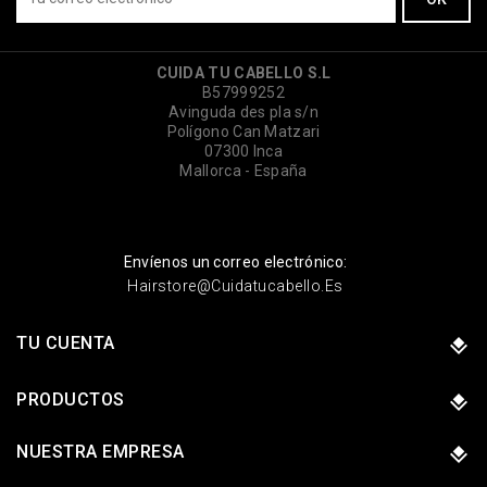
CUIDA TU CABELLO S.L
B57999252
Avinguda des pla s/n
Polígono Can Matzari
07300 Inca
Mallorca - España
Envíenos un correo electrónico:
Hairstore@cuidatucabello.es
TU CUENTA
PRODUCTOS
NUESTRA EMPRESA